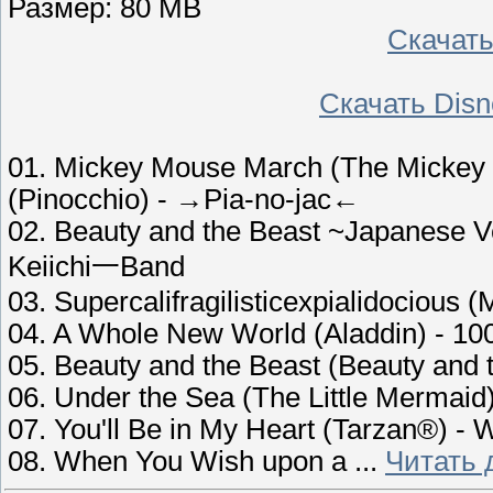
Размер: 80 MB
Скачать
Скачать Disn
01. Mickey Mouse March (The Mickey
(Pinocchio) - →Pia-no-jac←
02. Beauty and the Beast ~Japanese V
Keiichi一Band
03. Supercalifragilisticexpialidociou
04. A Whole New World (Aladdin) - 
05. Beauty and the Beast (Beauty an
06. Under the Sea (The Little Mermaid
07. You'll Be in My Heart (Tarzan®) - 
08. When You Wish upon a
...
Читать 