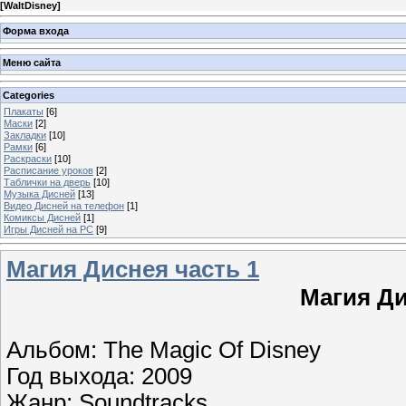
[
WaltDisney
]
Форма входа
Меню сайта
Categories
Плакаты
[6]
Маски
[2]
Закладки
[10]
Рамки
[6]
Раскраски
[10]
Расписание уроков
[2]
Таблички на дверь
[10]
Музыка Дисней
[13]
Видео Дисней на телефон
[1]
Комиксы Дисней
[1]
Игры Дисней на PC
[9]
Магия Диснея часть 1
Магия Д
Альбом: The Magic Of Disney
Год выхода: 2009
Жанр: Soundtracks