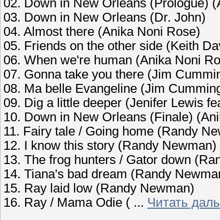
02. Down in New Orleans (Prologue) (
03. Down in New Orleans (Dr. John)
04. Almost there (Anika Noni Rose)
05. Friends on the other side (Keith Da
06. When we're human (Anika Noni Ro
07. Gonna take you there (Jim Cummi
08. Ma belle Evangeline (Jim Cummin
09. Dig a little deeper (Jenifer Lewis f
10. Down in New Orleans (Finale) (An
11. Fairy tale / Going home (Randy N
12. I know this story (Randy Newman)
13. The frog hunters / Gator down (
14. Tiana's bad dream (Randy Newma
15. Ray laid low (Randy Newman)
16. Ray / Mama Odie (
...
Читать дал