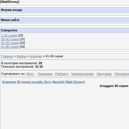
[
WaltDisney
]
Форма входа
Меню сайта
Categories
1-25 серия
[25]
26-40 серия
[15]
41-60 серия
[20]
61-86 серия
[26]
Главная
»
Файлы
»
Аладдин
» 41-60 серия
В категории материалов
:
20
Показано материалов
:
11-15
Сортировать по
:
Дате
·
Названию
·
Рейтингу
·
Комментариям
·
Загрузкам
·
Просмот
Аладдин 50 серия онлайн Уолт Дисней (Walt Disney)
Аладдин 50 серия 