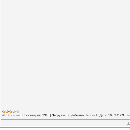
41-60 серия
|
Просмотров:
3316
|
Загрузок:
0
|
Добавил:
TehnoiD
|
Дата:
19.02.2009
|
Ко
1