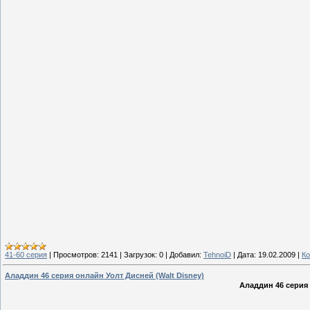
41-60 серия
|
Просмотров:
2141
|
Загрузок:
0
|
Добавил:
TehnoiD
|
Дата:
19.02.2009
|
Ко
Аладдин 46 серия онлайн Уолт Дисней (Walt Disney)
Аладдин 46 серия 