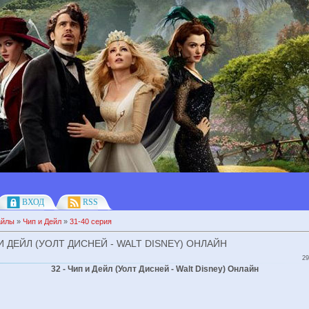
ВХОД
RSS
айлы
»
Чип и Дейл
»
31-40 серия
 И ДЕЙЛ (УОЛТ ДИСНЕЙ - WALT DISNEY) ОНЛАЙН
29
32 - Чип и Дейл (Уолт Дисней - Walt Disney) Онлайн