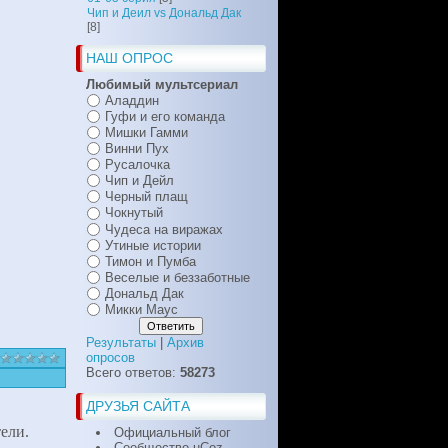
Чип и Деил vs Дональд Дак
[8]
НАШ ОПРОС
Любимый мультсериал
Аладдин
Гуфи и его команда
Мишки Гамми
Винни Пух
Русалочка
Чип и Дейл
Черный плащ
Чокнутый
Чудеса на виражах
Утиные истории
Тимон и Пумба
Веселые и беззаботные
Дональд Дак
Микки Маус
Результаты
|
Архив
опросов
Всего ответов:
58273
ДРУЗЬЯ САЙТА
ели.
Официальный блог
Сообщество uCoz