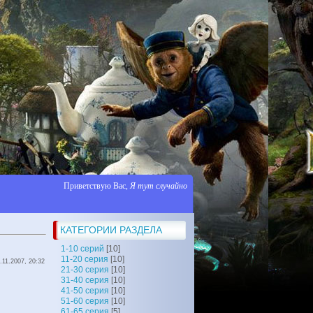
Приветствую Вас
,
Я тут случайно
КАТЕГОРИИ РАЗДЕЛА
1-10 серий
[10]
11-20 серия
[10]
.11.2007, 20:32
21-30 серия
[10]
31-40 серия
[10]
41-50 серия
[10]
51-60 серия
[10]
61-65 серия
[5]