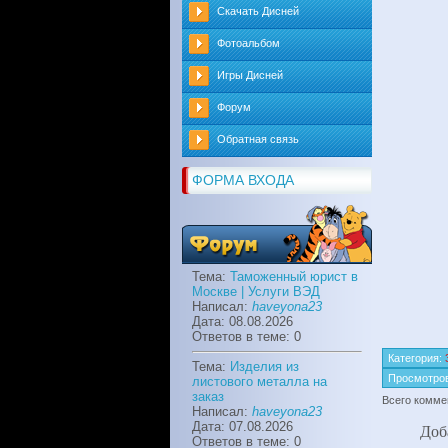
Скачать Дисней
Фотоальбом
Игры Дисней
Форум
Обратная связь
ФОРМА ВХОДА
Тема:
Таможенный юрист в
Москве | Услуги ВЭД
Написал:
haveyona23
Дата: 08.08.2026
Ответов в теме: 0
Категория
:
Тема:
Изделия из
Просмотро
листового металла на
заказ
Всего комме
Написал:
haveyona23
Дата: 07.08.2026
Доб
Ответов в теме: 0