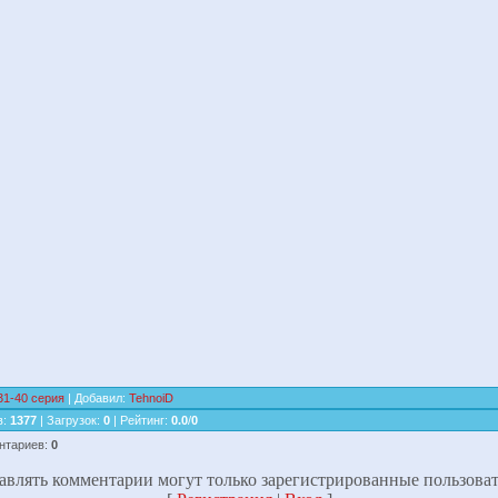
31-40 серия
|
Добавил
:
TehnoiD
в
:
1377
|
Загрузок
:
0
|
Рейтинг
:
0.0
/
0
нтариев
:
0
авлять комментарии могут только зарегистрированные пользоват