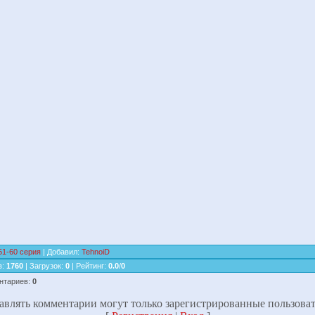
51-60 серия
|
Добавил
:
TehnoiD
в
:
1760
|
Загрузок
:
0
|
Рейтинг
:
0.0
/
0
нтариев
:
0
авлять комментарии могут только зарегистрированные пользоват