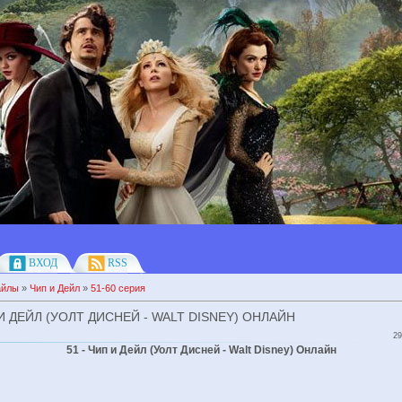
ВХОД
RSS
айлы
»
Чип и Дейл
»
51-60 серия
 И ДЕЙЛ (УОЛТ ДИСНЕЙ - WALT DISNEY) ОНЛАЙН
29
51 - Чип и Дейл (Уолт Дисней - Walt Disney) Онлайн