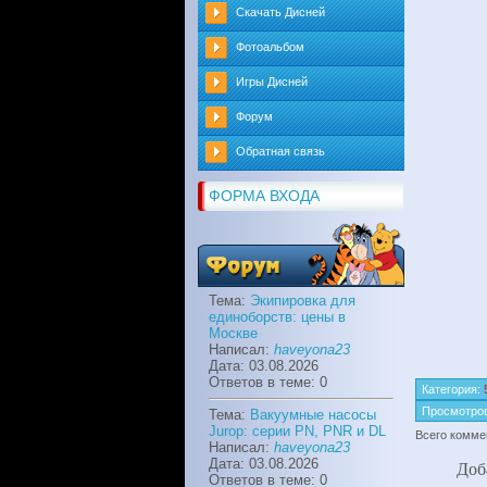
Скачать Дисней
Фотоальбом
Игры Дисней
Форум
Обратная связь
ФОРМА ВХОДА
Тема:
Экипировка для
единоборств: цены в
Москве
Написал:
haveyona23
Дата: 03.08.2026
Ответов в теме: 0
Категория
:
Просмотро
Тема:
Вакуумные насосы
Jurop: серии PN, PNR и DL
Всего комме
Написал:
haveyona23
Дата: 03.08.2026
Доб
Ответов в теме: 0