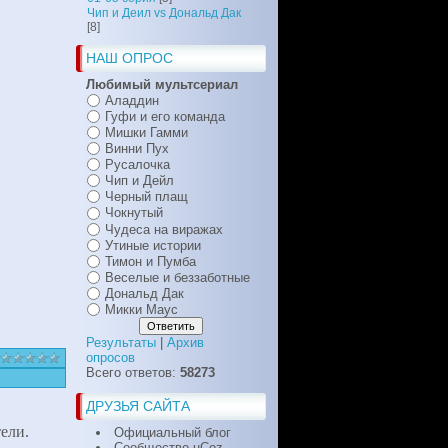
Чип и Деил vs Дональд Дак
[8]
НАШ ОПРОС
Любимый мультсериал
Аладдин
Гуфи и его команда
Мишки Гамми
Винни Пух
Русалочка
Чип и Дейл
Черный плащ
Чокнутый
Чудеса на виражах
Утиные истории
Тимон и Пумба
Веселые и беззаботные
Дональд Дак
Микки Маус
Результаты
|
Архив
опросов
Всего ответов:
58273
ДРУЗЬЯ САЙТА
ели.
Официальный блог
Сообщество uCoz