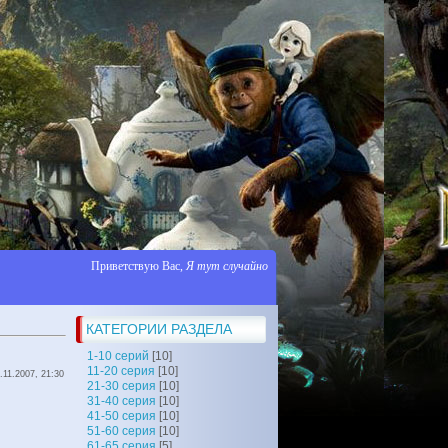
Приветствую Вас
,
Я тут случайно
КАТЕГОРИИ РАЗДЕЛА
1-10 серий
[10]
11-20 серия
[10]
.11.2007, 21:30
21-30 серия
[10]
31-40 серия
[10]
41-50 серия
[10]
51-60 серия
[10]
61-65 серия
[5]