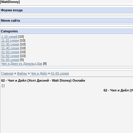
[
WaltDisney
]
Форма входа
Меню сайта
Categories
1-10 серий
[10]
11-20 серия
[10]
21-30 серия
[10]
31-40 серия
[10]
41-50 серия
[10]
51-60 серия
[10]
61-65 серия
[5]
Чип и Деил vs Дональд Дак
[8]
Главная
»
Файлы
»
Чип и Дейл
»
61-65 серия
62 - Чип и Дейл (Уолт Дисней - Walt Disney) Онлайн
[ ]
62 - Чип и Дейл (