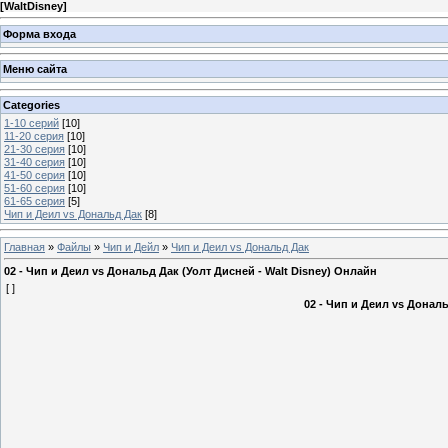
[
WaltDisney
]
Форма входа
Меню сайта
Categories
1-10 серий
[10]
11-20 серия
[10]
21-30 серия
[10]
31-40 серия
[10]
41-50 серия
[10]
51-60 серия
[10]
61-65 серия
[5]
Чип и Деил vs Дональд Дак
[8]
Главная
»
Файлы
»
Чип и Дейл
»
Чип и Деил vs Дональд Дак
02 - Чип и Деил vs Дональд Дак (Уолт Дисней - Walt Disney) Онлайн
[ ]
02 - Чип и Деил vs Дональ