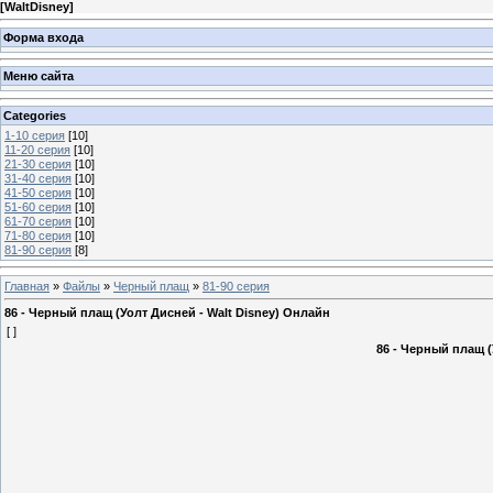
[
WaltDisney
]
Форма входа
Меню сайта
Categories
1-10 серия
[10]
11-20 серия
[10]
21-30 серия
[10]
31-40 серия
[10]
41-50 серия
[10]
51-60 серия
[10]
61-70 серия
[10]
71-80 серия
[10]
81-90 серия
[8]
Главная
»
Файлы
»
Черный плащ
»
81-90 серия
86 - Черный плащ (Уолт Дисней - Walt Disney) Онлайн
[ ]
86 - Черный плащ (