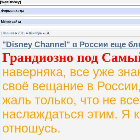
[
WaltDisney
]
Форма входа
Меню сайта
Главная
»
2011
»
Декабрь
»
04
"Disney Channel" в России еще бл
Грандиозно под Самы
наверняка, все уже зна
своё вещание в России
жаль только, что не в
наслаждаться этим. Я к
отношусь.