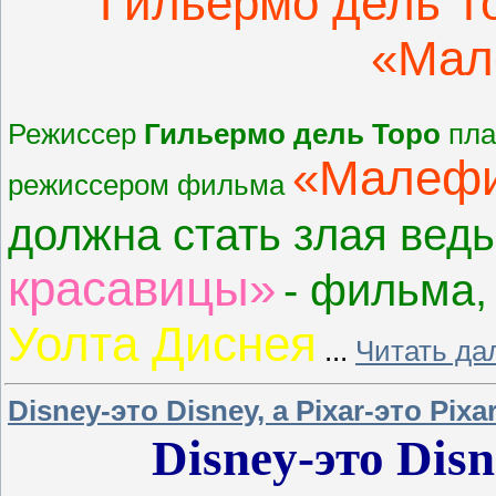
Гильермо дель Т
«Мал
Режиссер
Гильермо дель Торо
пла
«Малефи
режиссером фильма
должна стать злая ведь
красавицы»
- фильма,
Уолта Диснея
...
Читать да
Disney-это Disney, а Pixar-это Pixa
Disney-это Disn