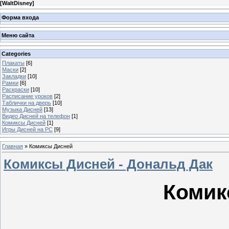
[
WaltDisney
]
Форма входа
Меню сайта
Categories
Плакаты
[6]
Маски
[2]
Закладки
[10]
Рамки
[6]
Раскраски
[10]
Расписание уроков
[2]
Таблички на дверь
[10]
Музыка Дисней
[13]
Видео Дисней на телефон
[1]
Комиксы Дисней
[1]
Игры Дисней на PC
[9]
Главная
»
Комиксы Дисней
Комиксы Дисней - Дональд Дак
Комик