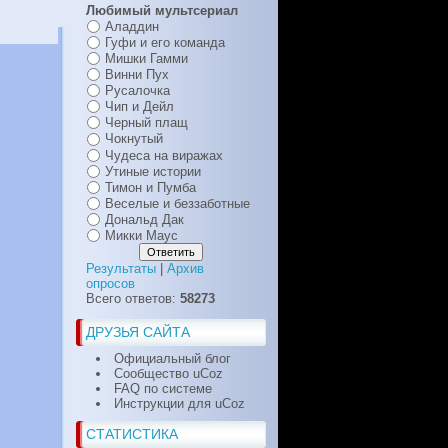
Любимый мультсериал
Аладдин
Гуфи и его команда
Мишки Гамми
Винни Пух
Русалочка
Чип и Дейл
Черный плащ
Чокнутый
Чудеса на виражах
Утиные истории
Тимон и Пумба
Веселые и беззаботные
Дональд Дак
Микки Маус
Результаты
|
Архив
опросов
Всего ответов:
58273
ДРУЗЬЯ САЙТА
Официальный блог
Сообщество uCoz
FAQ по системе
Инструкции для uCoz
СТАТИСТИКА