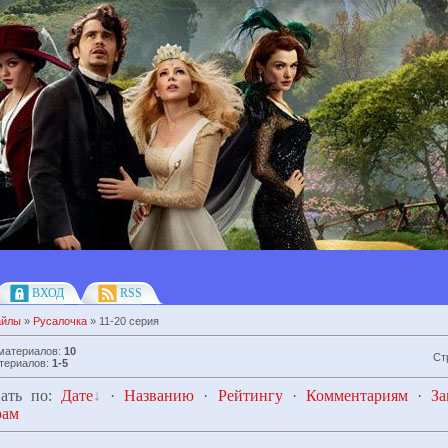
ВХОД
RSS
айлы
»
Русалочка
» 11-20 серия
 материалов
:
10
Ст
териалов
:
1-5
ать по
:
Дате
·
Названию
·
Рейтингу
·
Комментариям
·
За
рам