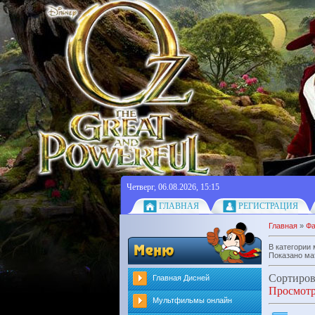
Четверг, 06.08.2026, 15:15
ГЛАВНАЯ
РЕГИСТРАЦИЯ
Главная
»
Ф
В категории
Показано ма
Сортиров
Главная Дисней
Просмот
Мультфильмы онлайн