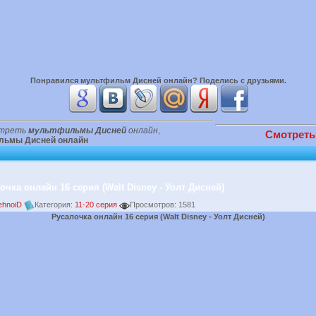
Понравился
мультфильм Дисней онлайн
? Поделись с друзьями.
треть
мультфильмы Дисней
онлайн
,
Смотреть
льмы Дисней онлайн
очка онлайн 16 серия (Walt Disney - Уолт Дисней)
ehnoiD
Категория:
11-20 серия
Просмотров: 1581
Русалочка онлайн 16 серия (Walt Disney - Уолт Дисней)