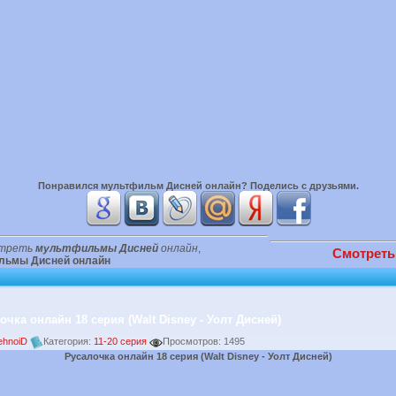
Понравился
мультфильм Дисней онлайн
? Поделись с друзьями.
треть
мультфильмы Дисней
онлайн
,
Смотреть
льмы Дисней онлайн
очка онлайн 18 серия (Walt Disney - Уолт Дисней)
ehnoiD
Категория:
11-20 серия
Просмотров: 1495
Русалочка онлайн 18 серия (Walt Disney - Уолт Дисней)