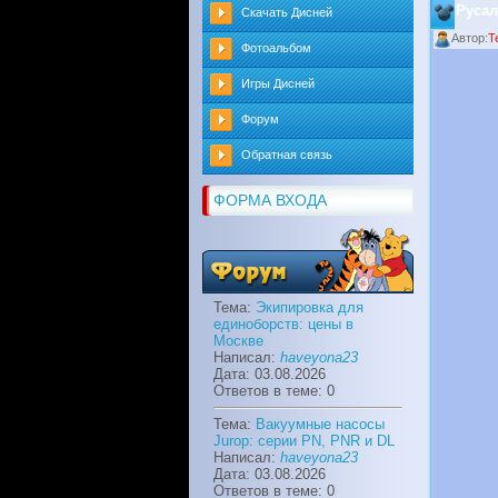
Русал
Скачать Дисней
Автор:
T
Фотоальбом
Игры Дисней
Форум
Обратная связь
ФОРМА ВХОДА
Тема:
Экипировка для
единоборств: цены в
Москве
Написал:
haveyona23
Дата: 03.08.2026
Ответов в теме: 0
Тема:
Вакуумные насосы
Jurop: серии PN, PNR и DL
Написал:
haveyona23
Дата: 03.08.2026
Ответов в теме: 0