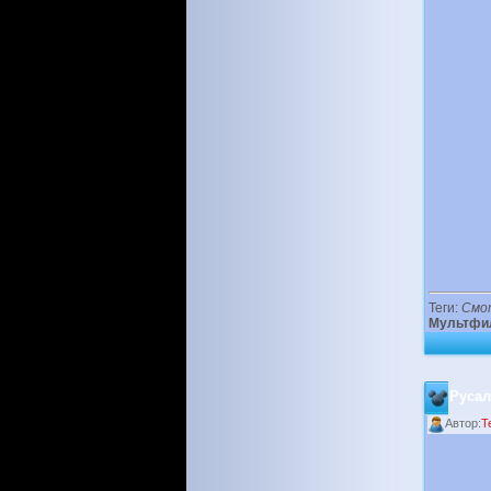
Теги:
Смо
Мультфи
Русал
Автор:
T