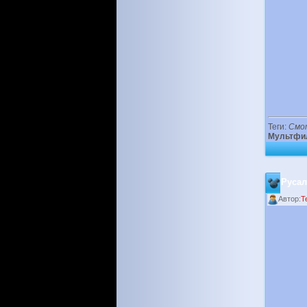
Теги:
Смо
Мультфи
Русал
Автор:
T