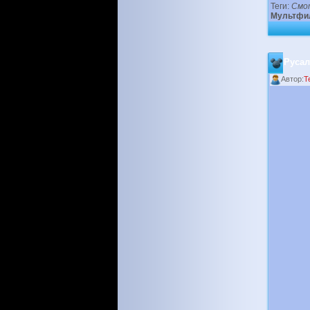
Теги:
Смо
Мультфи
Русал
Автор:
T