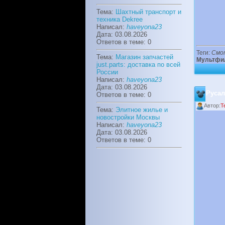
Тема:
Шахтный транспорт и
техника Dekree
Написал:
haveyona23
Дата: 03.08.2026
Ответов в теме: 0
Теги:
Смо
Тема:
Магазин запчастей
Мультфи
just.parts: доставка по всей
России
Написал:
haveyona23
Дата: 03.08.2026
Русал
Ответов в теме: 0
Автор:
T
Тема:
Элитное жилье и
новостройки Москвы
Написал:
haveyona23
Дата: 03.08.2026
Ответов в теме: 0