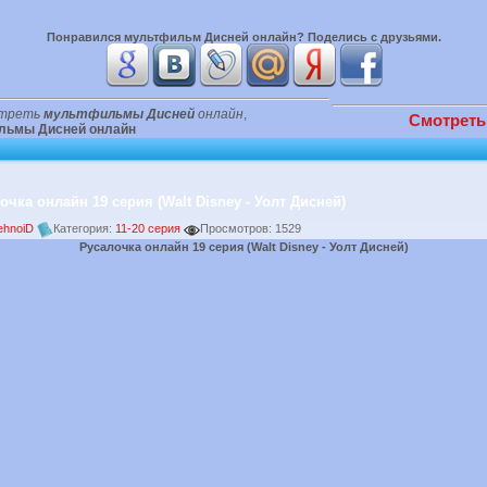
Понравился
мультфильм Дисней онлайн
? Поделись с друзьями.
треть
мультфильмы Дисней
онлайн
,
Смотреть
льмы Дисней онлайн
очка онлайн 19 серия (Walt Disney - Уолт Дисней)
ehnoiD
Категория:
11-20 серия
Просмотров: 1529
Русалочка онлайн 19 серия (Walt Disney - Уолт Дисней)