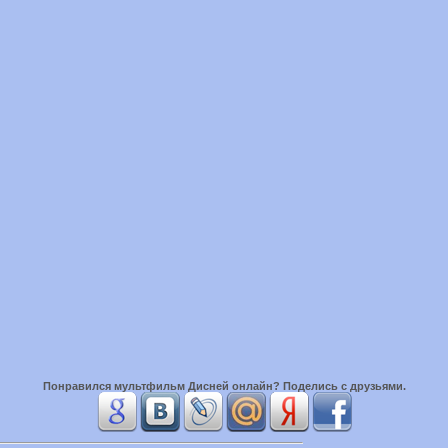
Понравился
мультфильм Дисней онлайн
? Поделись с друзьями.