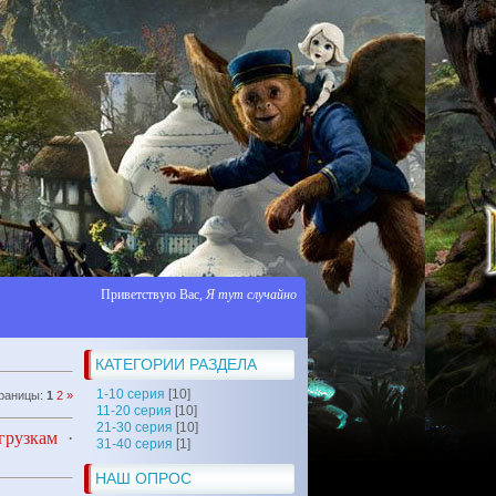
Приветствую Вас
,
Я тут случайно
КАТЕГОРИИ РАЗДЕЛА
1-10 серия
[10]
раницы
:
1
2
»
11-20 серия
[10]
21-30 серия
[10]
грузкам
·
31-40 серия
[1]
НАШ ОПРОС