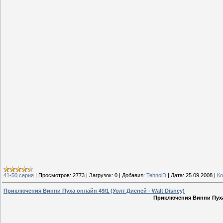
41-50 серия
|
Просмотров:
2773
|
Загрузок:
0
|
Добавил:
TehnoiD
|
Дата:
25.09.2008
|
Ко
Приключения Винни Пуха онлайн 49/1 (Уолт Дисней - Walt Disney)
Приключения Винни Пуха 