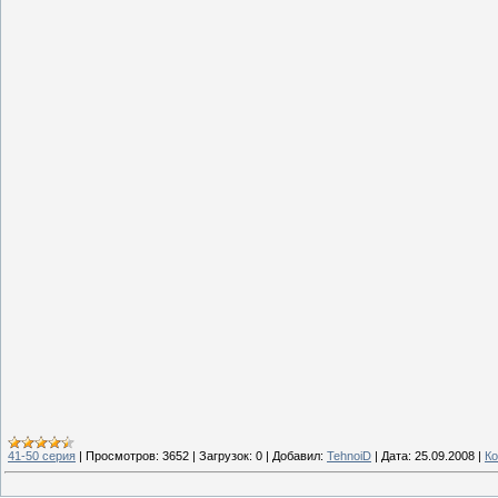
41-50 серия
|
Просмотров:
3652
|
Загрузок:
0
|
Добавил:
TehnoiD
|
Дата:
25.09.2008
|
Ко