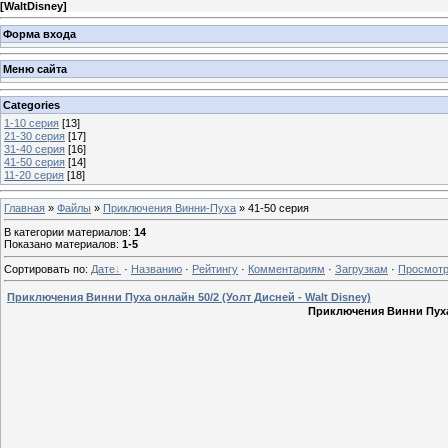
[
WaltDisney
]
Форма входа
Меню сайта
Categories
1-10 серия
[13]
21-30 серия
[17]
31-40 серия
[16]
41-50 серия
[14]
11-20 серия
[18]
Главная
»
Файлы
»
Приключения Винни-Пуха
» 41-50 серия
В категории материалов
:
14
Показано материалов
:
1-5
Сортировать по
:
Дате
·
Названию
·
Рейтингу
·
Комментариям
·
Загрузкам
·
Просмот
Приключения Винни Пуха онлайн 50/2 (Уолт Дисней - Walt Disney)
Приключения Винни Пуха 