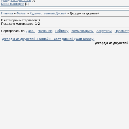
Книга мастеров
[1]
Главная
»
Файлы
»
Художественный Дисней
» Джордж из джунглей
В категории материалов
:
2
Показано материалов
:
1-2
Сортировать по
:
Дате
·
Названию
·
Рейтингу
·
Комментариям
·
Загрузкам
·
Просмот
Джордж из джунглей 1 онлайн - Уолт Дисней (Walt Disney)
Джордж из джунглей