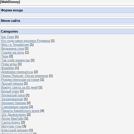
[
WaltDisney
]
Форма входа
Меню сайта
Categories
Биг Грин
[1]
Кто подставил кролика Роджера
[1]
Мост в Терабитию
[1]
Ведьмина гора
[1]
Сказки на ночь
[1]
Трон
[2]
Так себе каникулы
[1]
План игры
[1]
Флаббер
[1]
Дневники принцессы
[2]
Принц Персия: Пески времени
[1]
Рождественская история
[1]
Лысый нянька
[1]
Вокруг света за 80 дней
[1]
Белый плен
[1]
Лохматый папа
[1]
Зачарованная
[1]
Хроники Нарнии
[2]
Сокровище нации
[2]
Пираты Карибского моря
[4]
101 Далматинец
[2]
Лиззи МакГайр
[1]
Санта Клаус
[2]
Могучие утки
[3]
Классный мюзикл
[1]
Джордж из джунглей
[2]