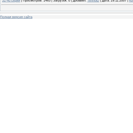
31-40 серия
|
Просмотров:
1463
|
Загрузок:
0
|
Добавил:
TehnoiD
|
Дата:
29.11.2007
|
Ко
Полная версия сайта