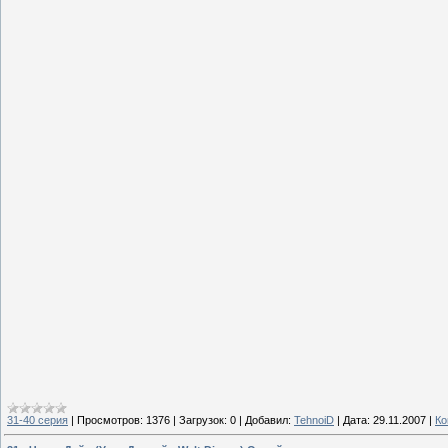
31-40 серия
|
Просмотров:
1376
|
Загрузок:
0
|
Добавил:
TehnoiD
|
Дата:
29.11.2007
|
Ко