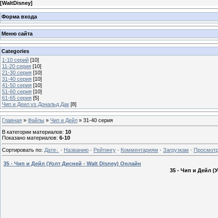
[
WaltDisney
]
Форма входа
Меню сайта
Categories
1-10 серий
[10]
11-20 серия
[10]
21-30 серия
[10]
31-40 серия
[10]
41-50 серия
[10]
51-60 серия
[10]
61-65 серия
[5]
Чип и Деил vs Дональд Дак
[8]
Главная
»
Файлы
»
Чип и Дейл
» 31-40 серия
В категории материалов
:
10
Показано материалов
:
6-10
Сортировать по
:
Дате
·
Названию
·
Рейтингу
·
Комментариям
·
Загрузкам
·
Просмот
35 - Чип и Дейл (Уолт Дисней - Walt Disney) Онлайн
35 - Чип и Дейл (