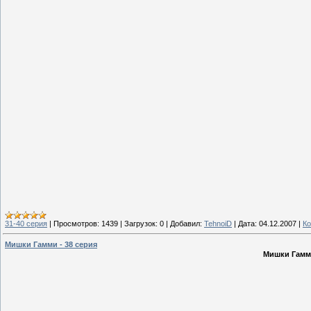
31-40 серия
|
Просмотров:
1439
|
Загрузок:
0
|
Добавил:
TehnoiD
|
Дата:
04.12.2007
|
Ко
Мишки Гамми - 38 серия
Мишки Гам