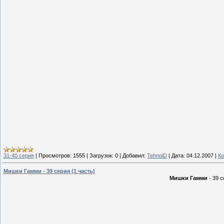
31-40 серия
|
Просмотров:
1555
|
Загрузок:
0
|
Добавил:
TehnoiD
|
Дата:
04.12.2007
|
Ко
Мишки Гамми - 39 серия (1 часть)
Мишки Гамми
- 39 