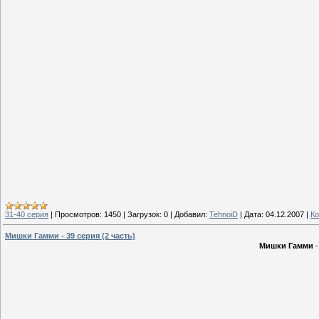
31-40 серия
|
Просмотров:
1450
|
Загрузок:
0
|
Добавил:
TehnoiD
|
Дата:
04.12.2007
|
Ко
Мишки Гамми - 39 серия (2 часть)
Мишки Гамми
-