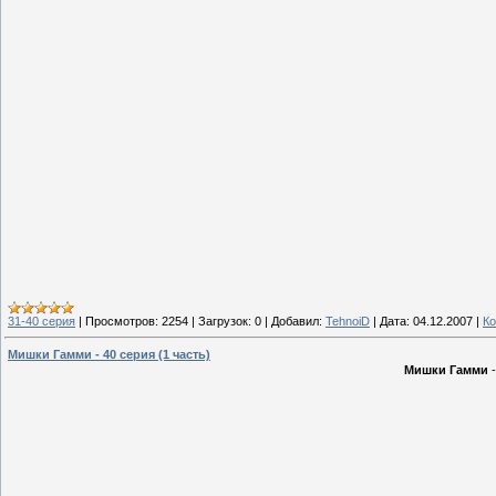
31-40 серия
|
Просмотров:
2254
|
Загрузок:
0
|
Добавил:
TehnoiD
|
Дата:
04.12.2007
|
Ко
Мишки Гамми - 40 серия (1 часть)
Мишки Гамми
-