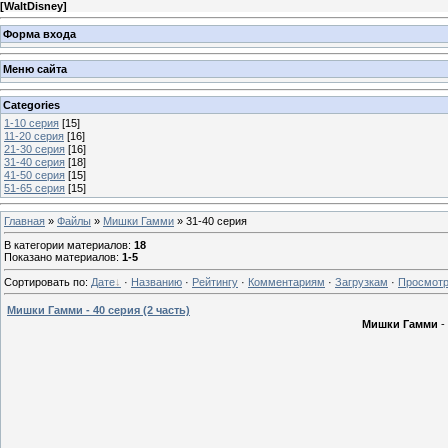
[
WaltDisney
]
Форма входа
Меню сайта
Categories
1-10 серия
[15]
11-20 серия
[16]
21-30 серия
[16]
31-40 серия
[18]
41-50 серия
[15]
51-65 серия
[15]
Главная
»
Файлы
»
Мишки Гамми
» 31-40 серия
В категории материалов
:
18
Показано материалов
:
1-5
Сортировать по
:
Дате
·
Названию
·
Рейтингу
·
Комментариям
·
Загрузкам
·
Просмот
Мишки Гамми - 40 серия (2 часть)
Мишки Гамми
-