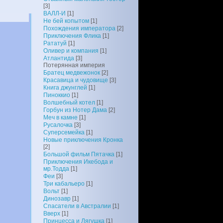
[3]
ВАЛЛ-И
[1]
Не бей копытом
[1]
Похождения императора
[2]
Приключения Флика
[1]
Рататуй
[1]
Оливер и компания
[1]
Атлантида
[3]
Потерянная империя
Братец медвежонок
[2]
Красавица и чудовище
[3]
Книга джунглей
[1]
Пиноккио
[1]
Волшебный котел
[1]
Горбун из Нотер Дама
[2]
Меч в камне
[1]
Русалочка
[3]
Суперсемейка
[1]
Новые приключения Кронка
[2]
Большой фильм Пятачка
[1]
Приключения Икебода и
мр.Тодда
[1]
Феи
[3]
Три кабальеро
[1]
Вольт
[1]
Динозавр
[1]
Спасатели в Австралии
[1]
Вверх
[1]
Принцесса и Лягушка
[1]