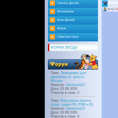
Бейзи
Скачать Дисней
Автор:
T
Фотоальбом
Игры Дисней
Форум
Обратная связь
ФОРМА ВХОДА
Тема:
Экипировка для
единоборств: цены в
Москве
Написал:
haveyona23
Дата: 03.08.2026
Ответов в теме: 0
Тема:
Вакуумные насосы
Jurop: серии PN, PNR и DL
Написал:
haveyona23
Дата: 03.08.2026
Ответов в теме: 0