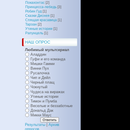
Покахонтас
[2]
Принцесса-лебедь
[3]
Робин Гуд
[1]
Сказки Диснея
[1]
Спящая красавица
[1]
Тарзан
[2]
Утиные истории
[1]
Рапунцель
[1]
НАШ ОПРОС
Любимый мультсериал
Аладдин
Гуфи и его команда
Мишки Гамми
Винни Пух
Русалочка
Чип и Дейл
Черный плащ
Чокнутый
Чудеса на виражах
Утиные истории
Тимон и Пумба
Веселые и беззаботные
Дональд Дак
Микки Маус
Результаты
|
Архив
опросов