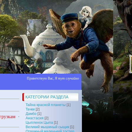
Приветствую Вас
,
Я тут случайно
КАТЕГОРИИ РАЗДЕЛА
Тайна красной планеты
[1]
Тачки
[2]
Дамбо
[1]
грузкам
·
Анастасия
[2]
Цыпленок Цыпа
[1]
Великий мышиный сыщик
[1]
Отважный маленький тостер