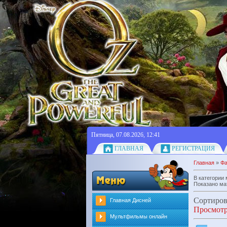
Пятница, 07.08.2026, 12:41
ГЛАВНАЯ
РЕГИСТРАЦИЯ
Главная
»
Ф
В категории
Показано ма
Сортиров
Главная Дисней
Просмот
Мультфильмы онлайн