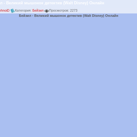
л - Великий мышонок детектив (Walt Disney) Онлайн
ehnoiD
Категория:
Бейзил
Просмотров: 2273
Бейзил - Великий мышонок детектив (Walt Disney) Онлайн