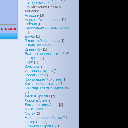
101 далматинец 2
[1]
Приключения Патча в
Лондоне
Аладдин
[3]
Алиса в Стране Чудес
[1]
Бейзил
[1]
 онлайн
Белоснежка и Семь Гномов
[1]
Бэмби
[1]
В гости к Робинсонам
[1]
В поисках Немо
[1]
Винни-Пух
[1]
Все псы попадают в рай
[2]
Геркулес
[1]
Гуфи
[1]
Золушка
[3]
История игрушек
[2]
Король Лев
[3]
Корпорация Монстров
[1]
Коты - Аристократы
[1]
Кошмар перед Рождеством
[1]
Леди и Бродяга
[2]
Лерой и Стич
[3]
Лис и охотничий пес
[2]
Микки Маус
[3]
Мулан
[2]
Набалдашник и Метла
[1]
Питер Пен
[2]
Планета сокровищ
[1]