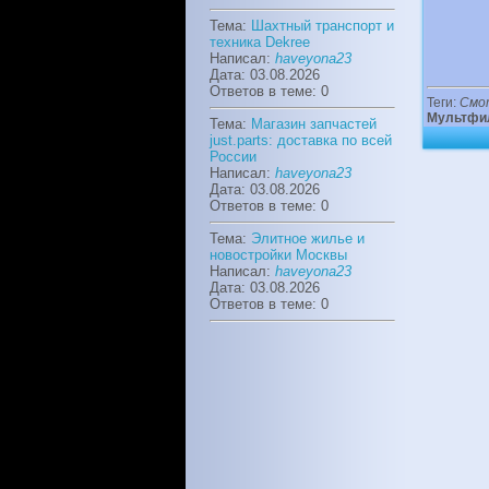
Тема:
Шахтный транспорт и
техника Dekree
Написал:
haveyona23
Дата: 03.08.2026
Ответов в теме: 0
Теги:
Смо
Мультфи
Тема:
Магазин запчастей
just.parts: доставка по всей
России
Написал:
haveyona23
Дата: 03.08.2026
Ответов в теме: 0
Тема:
Элитное жилье и
новостройки Москвы
Написал:
haveyona23
Дата: 03.08.2026
Ответов в теме: 0