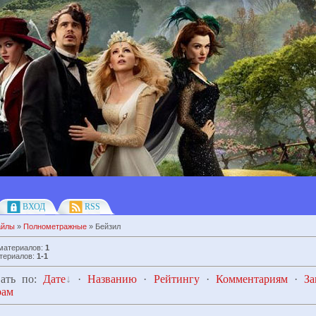
ВХОД
RSS
айлы
»
Полнометражные
» Бейзил
 материалов
:
1
териалов
:
1-1
ать по
:
Дате
·
Названию
·
Рейтингу
·
Комментариям
·
За
рам