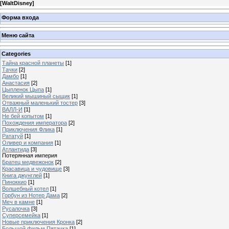
[
WaltDisney
]
Форма входа
Меню сайта
Categories
Тайна красной планеты
[1]
Тачки
[2]
Дамбо
[1]
Анастасия
[2]
Цыпленок Цыпа
[1]
Великий мышиный сыщик
[1]
Отважный маленький тостер
[3]
ВАЛЛ-И
[1]
Не бей копытом
[1]
Похождения императора
[2]
Приключения Флика
[1]
Рататуй
[1]
Оливер и компания
[1]
Атлантида
[3]
Потерянная империя
Братец медвежонок
[2]
Красавица и чудовище
[3]
Книга джунглей
[1]
Пиноккио
[1]
Волшебный котел
[1]
Горбун из Нотер Дама
[2]
Меч в камне
[1]
Русалочка
[3]
Суперсемейка
[1]
Новые приключения Кронка
[2]
Большой фильм Пятачка
[1]