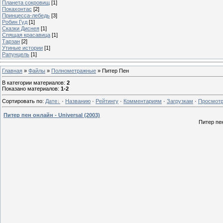
Планета сокровищ
[1]
Покахонтас
[2]
Принцесса-лебедь
[3]
Робин Гуд
[1]
Сказки Диснея
[1]
Спящая красавица
[1]
Тарзан
[2]
Утиные истории
[1]
Рапунцель
[1]
Главная
»
Файлы
»
Полнометражные
» Питер Пен
В категории материалов
:
2
Показано материалов
:
1-2
Сортировать по
:
Дате
·
Названию
·
Рейтингу
·
Комментариям
·
Загрузкам
·
Просмот
Питер пен онлайн - Universal (2003)
Питер пен