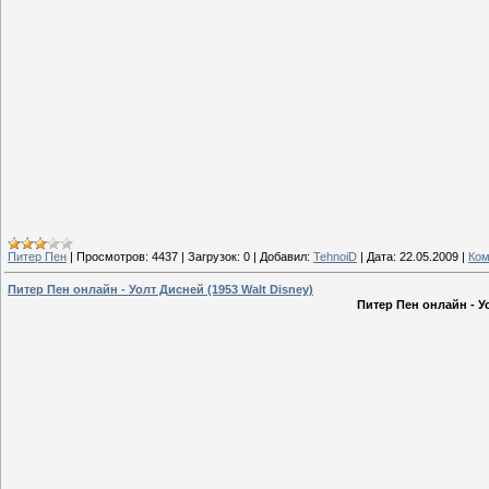
Питер Пен
|
Просмотров:
4437
|
Загрузок:
0
|
Добавил:
TehnoiD
|
Дата:
22.05.2009
|
Ком
Питер Пен онлайн - Уолт Дисней (1953 Walt Disney)
Питер Пен онлайн - У