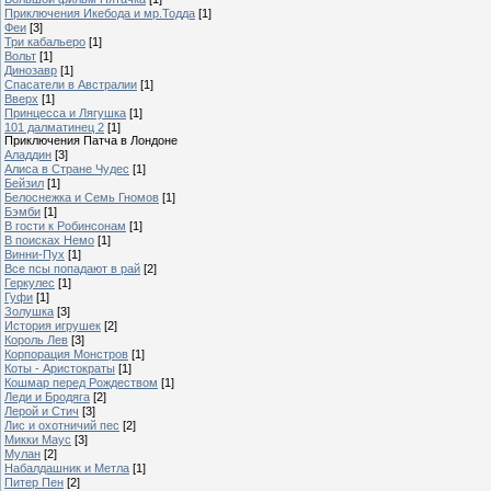
Приключения Икебода и мр.Тодда
[1]
Феи
[3]
Три кабальеро
[1]
Вольт
[1]
Динозавр
[1]
Спасатели в Австралии
[1]
Вверх
[1]
Принцесса и Лягушка
[1]
101 далматинец 2
[1]
Приключения Патча в Лондоне
Аладдин
[3]
Алиса в Стране Чудес
[1]
Бейзил
[1]
Белоснежка и Семь Гномов
[1]
Бэмби
[1]
В гости к Робинсонам
[1]
В поисках Немо
[1]
Винни-Пух
[1]
Все псы попадают в рай
[2]
Геркулес
[1]
Гуфи
[1]
Золушка
[3]
История игрушек
[2]
Король Лев
[3]
Корпорация Монстров
[1]
Коты - Аристократы
[1]
Кошмар перед Рождеством
[1]
Леди и Бродяга
[2]
Лерой и Стич
[3]
Лис и охотничий пес
[2]
Микки Маус
[3]
Мулан
[2]
Набалдашник и Метла
[1]
Питер Пен
[2]