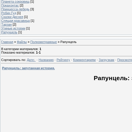
Планета сокровищ
[1]
Покахонтас
[2]
Принцесса-лебедь
[3]
Робин Гуд
[1]
Сказки Диснея
[1]
Спящая красавица
[1]
Тарзан
[2]
Утиные истории
[1]
Рапунцель
[1]
Главная
»
Файлы
»
Полнометражные
» Рапунцель
В категории материалов
:
1
Показано материалов
:
1-1
Сортировать по
:
Дате
·
Названию
·
Рейтингу
·
Комментариям
·
Загрузкам
·
Просмот
Рапунцель: запутанная история.
Рапунцель: 