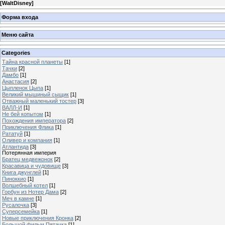
[
WaltDisney
]
Форма входа
Меню сайта
Categories
Тайна красной планеты
[1]
Тачки
[2]
Дамбо
[1]
Анастасия
[2]
Цыпленок Цыпа
[1]
Великий мышиный сыщик
[1]
Отважный маленький тостер
[3]
ВАЛЛ-И
[1]
Не бей копытом
[1]
Похождения императора
[2]
Приключения Флика
[1]
Рататуй
[1]
Оливер и компания
[1]
Атлантида
[3]
Потерянная империя
Братец медвежонок
[2]
Красавица и чудовище
[3]
Книга джунглей
[1]
Пиноккио
[1]
Волшебный котел
[1]
Горбун из Нотер Дама
[2]
Меч в камне
[1]
Русалочка
[3]
Суперсемейка
[1]
Новые приключения Кронка
[2]
Большой фильм Пятачка
[1]