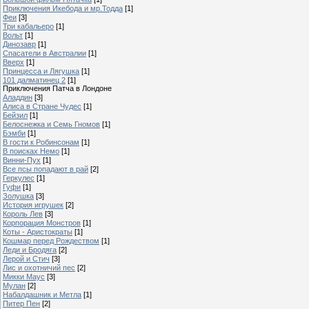
Приключения Икебода и мр.Тодда
[1]
Феи
[3]
Три кабальеро
[1]
Вольт
[1]
Динозавр
[1]
Спасатели в Австралии
[1]
Вверх
[1]
Принцесса и Лягушка
[1]
101 далматинец 2
[1]
Приключения Патча в Лондоне
Аладдин
[3]
Алиса в Стране Чудес
[1]
Бейзил
[1]
Белоснежка и Семь Гномов
[1]
Бэмби
[1]
В гости к Робинсонам
[1]
В поисках Немо
[1]
Винни-Пух
[1]
Все псы попадают в рай
[2]
Геркулес
[1]
Гуфи
[1]
Золушка
[3]
История игрушек
[2]
Король Лев
[3]
Корпорация Монстров
[1]
Коты - Аристократы
[1]
Кошмар перед Рождеством
[1]
Леди и Бродяга
[2]
Лерой и Стич
[3]
Лис и охотничий пес
[2]
Микки Маус
[3]
Мулан
[2]
Набалдашник и Метла
[1]
Питер Пен
[2]