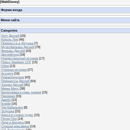
[
WaltDisney
]
Форма входа
Меню сайта
Categories
Уолт Дисней
[20]
Король Лев
[46]
Принцесса и Лягушка
[7]
Мультфильмы Дисней
[78]
Фильмы Дисней
[43]
Диснейлэнд
[18]
Рождественская история
[17]
Пресс-брифинг СНГ
[15]
Обои
[13]
Утинные истории
[27]
Ассорти
[16]
Романтические
[43]
Принцессы Дисней
[64]
Злодеи Дисней
[41]
Микки Маус
[38]
Белоснежка и семь гномов
[15]
Пиноккио
[15]
Дамбо
[13]
Бэмби
[16]
Три Кабальеро
[8]
Золушка
[22]
Алиса в стране чудес
[15]
Питер Пен
[14]
Леди и Бродяга
[16]
Спящая красавица
[14]
101 Далматинец
[25]