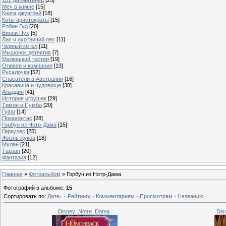
Меч в камне
[15]
Книга джунглей
[18]
Коты аристократы
[15]
Робин Гуд
[20]
Винни Пух
[5]
Лис и охотничий пес
[11]
Черный котел
[11]
Мышонок детектив
[7]
Маленький тостер
[19]
Оливер и компания
[13]
Русалочка
[52]
Спасатели в Австралии
[16]
Красавица и чудовище
[38]
Аладдин
[41]
История игрушек
[29]
Тимон и Пумба
[20]
Гуфи
[14]
Покахонтас
[28]
Горбун из Нотр-Дама
[15]
Геркулес
[25]
Жизнь жуков
[18]
Мулан
[21]
Тарзан
[20]
Фантазия
[12]
Главная
»
Фотоальбом
» Горбун из Нотр-Дама
Фотографий в альбоме
:
15
Сортировать по
:
Дате
·
Рейтингу
·
Комментариям
·
Просмотрам
·
Названию
Disney_Notre_Dama
Dis