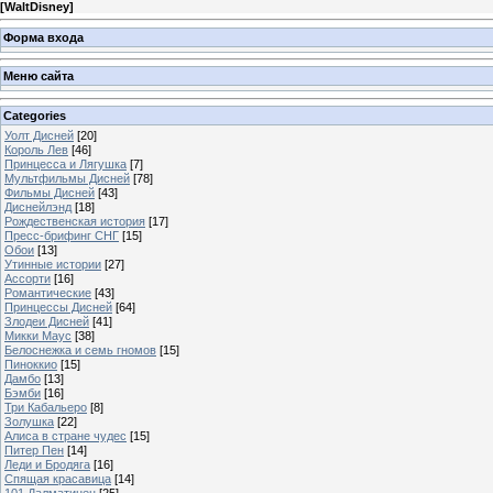
[
WaltDisney
]
Форма входа
Меню сайта
Categories
Уолт Дисней
[20]
Король Лев
[46]
Принцесса и Лягушка
[7]
Мультфильмы Дисней
[78]
Фильмы Дисней
[43]
Диснейлэнд
[18]
Рождественская история
[17]
Пресс-брифинг СНГ
[15]
Обои
[13]
Утинные истории
[27]
Ассорти
[16]
Романтические
[43]
Принцессы Дисней
[64]
Злодеи Дисней
[41]
Микки Маус
[38]
Белоснежка и семь гномов
[15]
Пиноккио
[15]
Дамбо
[13]
Бэмби
[16]
Три Кабальеро
[8]
Золушка
[22]
Алиса в стране чудес
[15]
Питер Пен
[14]
Леди и Бродяга
[16]
Спящая красавица
[14]
101 Далматинец
[25]