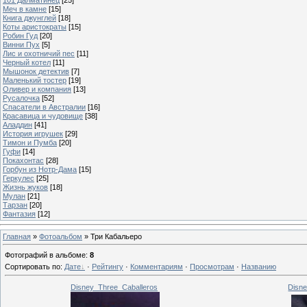
Меч в камне
[15]
Книга джунглей
[18]
Коты аристократы
[15]
Робин Гуд
[20]
Винни Пух
[5]
Лис и охотничий пес
[11]
Черный котел
[11]
Мышонок детектив
[7]
Маленький тостер
[19]
Оливер и компания
[13]
Русалочка
[52]
Спасатели в Австралии
[16]
Красавица и чудовище
[38]
Аладдин
[41]
История игрушек
[29]
Тимон и Пумба
[20]
Гуфи
[14]
Покахонтас
[28]
Горбун из Нотр-Дама
[15]
Геркулес
[25]
Жизнь жуков
[18]
Мулан
[21]
Тарзан
[20]
Фантазия
[12]
Главная
»
Фотоальбом
» Три Кабальеро
Фотографий в альбоме
:
8
Сортировать по
:
Дате
·
Рейтингу
·
Комментариям
·
Просмотрам
·
Названию
Disney_Three_Caballeros
Disne