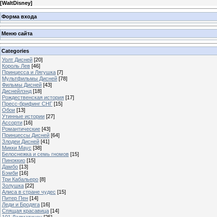
[
WaltDisney
]
Форма входа
Меню сайта
Categories
Уолт Дисней
[20]
Король Лев
[46]
Принцесса и Лягушка
[7]
Мультфильмы Дисней
[78]
Фильмы Дисней
[43]
Диснейлэнд
[18]
Рождественская история
[17]
Пресс-брифинг СНГ
[15]
Обои
[13]
Утинные истории
[27]
Ассорти
[16]
Романтические
[43]
Принцессы Дисней
[64]
Злодеи Дисней
[41]
Микки Маус
[38]
Белоснежка и семь гномов
[15]
Пиноккио
[15]
Дамбо
[13]
Бэмби
[16]
Три Кабальеро
[8]
Золушка
[22]
Алиса в стране чудес
[15]
Питер Пен
[14]
Леди и Бродяга
[16]
Спящая красавица
[14]
101 Далматинец
[25]