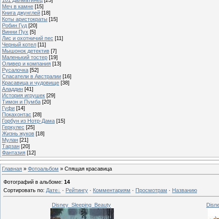
Меч в камне
[15]
Книга джунглей
[18]
Коты аристократы
[15]
Робин Гуд
[20]
Винни Пух
[5]
Лис и охотничий пес
[11]
Черный котел
[11]
Мышонок детектив
[7]
Маленький тостер
[19]
Оливер и компания
[13]
Русалочка
[52]
Спасатели в Австралии
[16]
Красавица и чудовище
[38]
Аладдин
[41]
История игрушек
[29]
Тимон и Пумба
[20]
Гуфи
[14]
Покахонтас
[28]
Горбун из Нотр-Дама
[15]
Геркулес
[25]
Жизнь жуков
[18]
Мулан
[21]
Тарзан
[20]
Фантазия
[12]
Главная
»
Фотоальбом
» Спящая красавица
Фотографий в альбоме
:
14
Сортировать по
:
Дате
·
Рейтингу
·
Комментариям
·
Просмотрам
·
Названию
Disney_Sleeping_Beauty
Disne