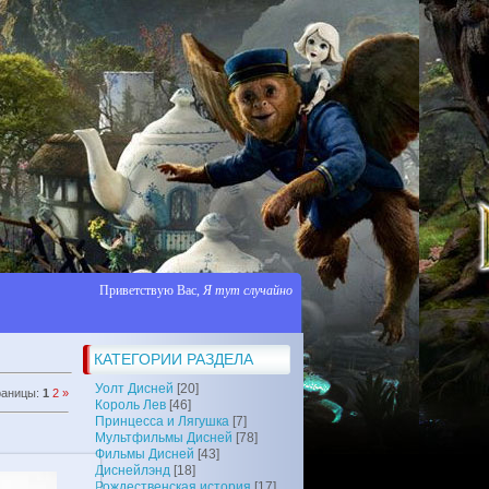
Приветствую Вас
,
Я тут случайно
КАТЕГОРИИ РАЗДЕЛА
Уолт Дисней
[20]
раницы
:
1
2
»
Король Лев
[46]
Принцесса и Лягушка
[7]
Мультфильмы Дисней
[78]
Фильмы Дисней
[43]
Диснейлэнд
[18]
Рождественская история
[17]