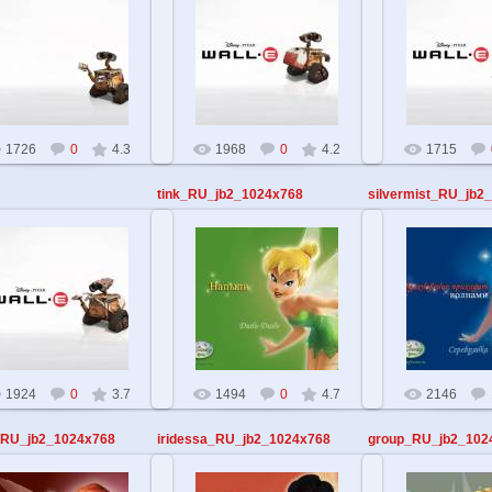
28.05.2010
28.05.2010
28.05.2
TehnoiD
TehnoiD
Tehn
1726
0
4.3
1968
0
4.2
1715
tink_RU_jb2_1024x768
silvermist_RU_jb2
28.05.2010
28.05.2010
28.05.2
TehnoiD
TehnoiD
Tehn
1924
0
3.7
1494
0
4.7
2146
_RU_jb2_1024x768
iridessa_RU_jb2_1024x768
group_RU_jb2_102