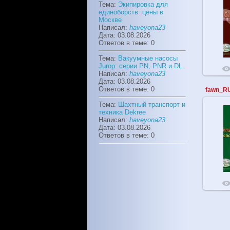
Тема:
Экипировка для
единоборств: цены в
Москве
Написал:
haveyona23
Дата: 03.08.2026
Ответов в теме: 0
Тема:
Вакуумные насосы
Jurop: серии PN, PNR и DL
Написал:
haveyona23
Дата: 03.08.2026
Ответов в теме: 0
fawn_R
Тема:
Шахтный транспорт и
техника Dekree
Написал:
haveyona23
Дата: 03.08.2026
Ответов в теме: 0