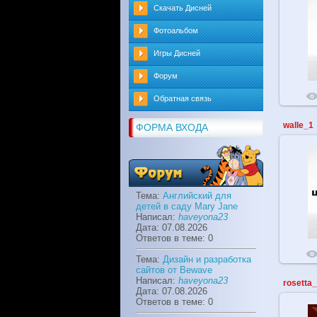
Скачать Дисней
Фотоальбом
Игры Дисней
Форум
Обратная связь
walle_1
ФОРМА ВХОДА
Тема:
Английский для
детей в саду Mary Jane
Написал:
haveyona23
Дата: 07.08.2026
Ответов в теме: 0
Тема:
Дизайн и разработка
сайтов от Bewave
Написал:
haveyona23
rosetta
Дата: 07.08.2026
Ответов в теме: 0