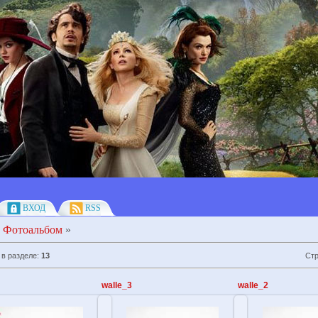
ВХОД
RSS
»
Фотоальбом
»
 в разделе
:
13
Ст
walle_3
walle_2