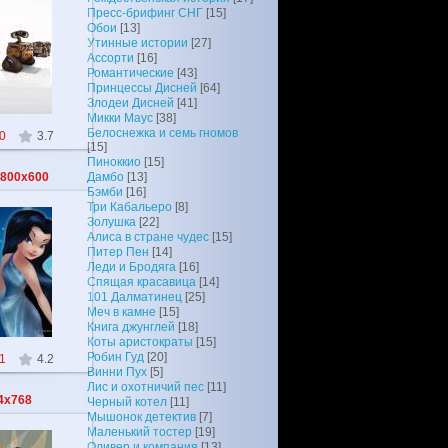
Пресс-брифинг СНГ
[15]
Обои
[13]
010
Утинные истории
[27]
Ассорти
[16]
oiD
Романтические
[43]
Принцессы Дисней
[64]
Злодеи Дисней
[41]
Микки Маус
[38]
Белоснежка и семь гномов
0
3.7
[15]
Пиноккио
[15]
_800x600
Дамбо
[13]
Бэмби
[16]
Три Кабальеро
[8]
Золушка
[22]
Алиса в стране чудес
[15]
Питер Пен
[14]
010
Леди и Бродяга
[16]
Спящая красавица
[14]
oiD
101 Далматинец
[25]
Меч в камне
[15]
Книга джунглей
[18]
Коты аристократы
[15]
Робин Гуд
[20]
1
4.2
Винни Пух
[5]
Лис и охотничий пес
[11]
4x768
Черный котел
[11]
Мышонок детектив
[7]
Маленький тостер
[19]
Оливер и компания
[13]