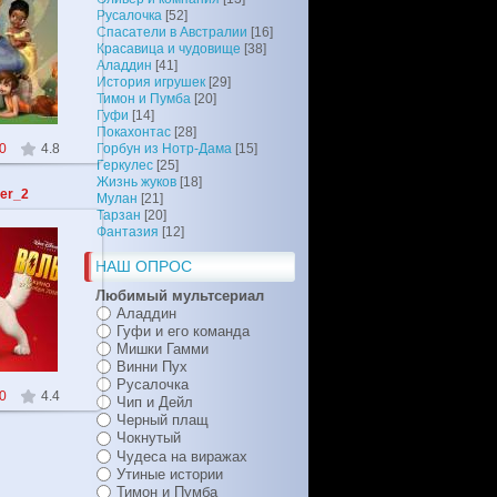
Русалочка
[52]
Спасатели в Австралии
[16]
010
Красавица и чудовище
[38]
Аладдин
[41]
oiD
История игрушек
[29]
Тимон и Пумба
[20]
Гуфи
[14]
Покахонтас
[28]
0
4.8
Горбун из Нотр-Дама
[15]
Геркулес
[25]
Жизнь жуков
[18]
er_2
Мулан
[21]
Тарзан
[20]
Фантазия
[12]
НАШ ОПРОС
010
Любимый мультсериал
Аладдин
oiD
Гуфи и его команда
Мишки Гамми
Винни Пух
Русалочка
0
4.4
Чип и Дейл
Черный плащ
Чокнутый
Чудеса на виражах
Утиные истории
Тимон и Пумба