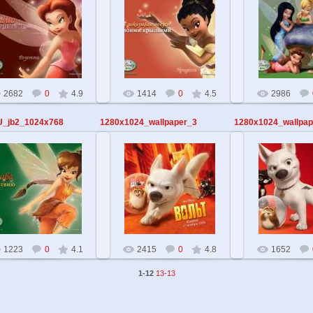
28.05.2010
28.05.2010
28.05.2
TehnoiD
TehnoiD
Tehn
2682
0
4.9
1414
0
4.5
2986
U_jb2_1024x768
1280x1024_wallpaper_3
1280x1024_wallpap
28.05.2010
28.05.2010
28.05.2
TehnoiD
TehnoiD
Tehn
1223
0
4.1
2415
0
4.8
1652
1-12
13-13